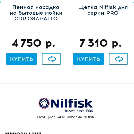
Пенная насадка
Щетка Nilfisk для
на бытовые мойки
серии PRO
CDR.0873-ALTO
4 750
р.
7 310
р.
КУПИТЬ
В сравнение
КУПИТЬ
В сравне
Официальный магазин Nilfisk