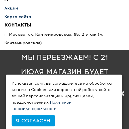
Акции
Карта сайта
КОНТАКТЫ
г. Москва, ул. Кантемировская, 58, 2 этаж
(м.
Кантемировская)
8 495 789-36-25
МЫ ПЕРЕЕЗЖАЕМ! С 21
8 800 333-68-35
info@nlfsk.ru
ИЮЛЯ МАГАЗИН БУДЕТ
пн - пт: 10:00 — 20:00
,
Используя сайт, вы соглашаетесь на обработку
РАБОТАТЬ ПО НОВОМУ
сб - вс: 10:00 — 18:00
данных в Cookies для корректной работы сайта,
вашей персонализации и других целей,
АДРЕСУ. ПОДРОБНАЯ
предусмотренных
Политикой
конфиденциальности
.
ИНФОРМАЦИЯ О
Я СОГЛАСЕН
ОФИЦИАЛЬНЫЙ МАГАЗИН NILFISK © 2010 - 2026