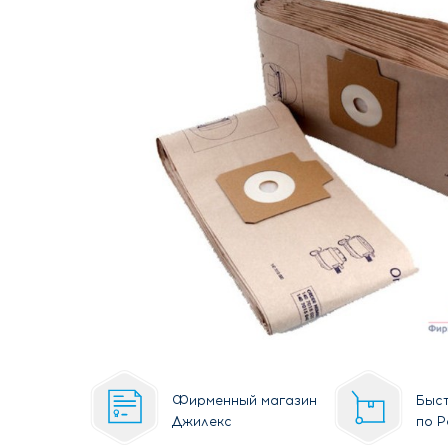
Фирменный магазин
Быст
Джилекс
по Р