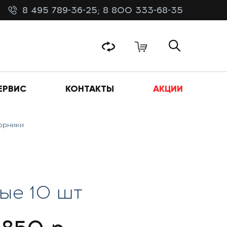
8 495 789-36-25;
8 800 333-68-35
ЕРВИС
КОНТАКТЫ
АКЦИИ
орники
ые 10 шт