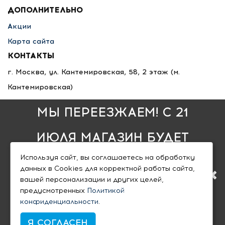
ДОПОЛНИТЕЛЬНО
Акции
Карта сайта
КОНТАКТЫ
г. Москва, ул. Кантемировская, 58, 2 этаж
(м.
Кантемировская)
8 495 789-36-25
МЫ ПЕРЕЕЗЖАЕМ! С 21
8 800 333-68-35
info@nlfsk.ru
ИЮЛЯ МАГАЗИН БУДЕТ
пн - пт: 10:00 — 20:00
,
Используя сайт, вы соглашаетесь на обработку
РАБОТАТЬ ПО НОВОМУ
сб - вс: 10:00 — 18:00
данных в Cookies для корректной работы сайта,
вашей персонализации и других целей,
АДРЕСУ. ПОДРОБНАЯ
предусмотренных
Политикой
конфиденциальности
.
ИНФОРМАЦИЯ О
Я СОГЛАСЕН