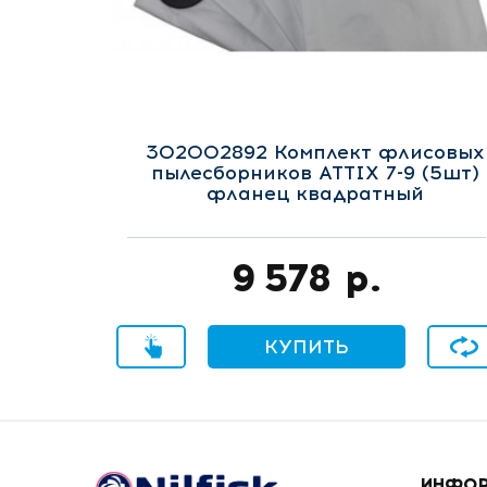
302002892 Комплект флисовых
пылесборников ATTIX 7-9 (5шт)
фланец квадратный
9 578
р.
Купить в 1 клик
КУПИТЬ
В сра
ИНФО