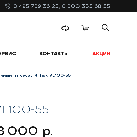
8 495 789-36-25;
8 800 333-68-35
ЕРВИС
КОНТАКТЫ
АКЦИИ
ный пылесос Nilfisk VL100-55
VL100-55
8 000
р.