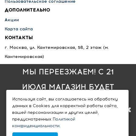
Пользовательское соглашение
ДОПОЛНИТЕЛЬНО
Акции
Карта сайта
КОНТАКТЫ
г. Москва, ул. Кантемировская, 58, 2 этаж
(м.
Кантемировская)
8 495 789-36-25
МЫ ПЕРЕЕЗЖАЕМ! С 21
8 800 333-68-35
info@nlfsk.ru
ИЮЛЯ МАГАЗИН БУДЕТ
пн - пт: 10:00 — 20:00
,
Используя сайт, вы соглашаетесь на обработку
РАБОТАТЬ ПО НОВОМУ
сб - вс: 10:00 — 18:00
данных в Cookies для корректной работы сайта,
вашей персонализации и других целей,
АДРЕСУ. ПОДРОБНАЯ
предусмотренных
Политикой
конфиденциальности
.
ИНФОРМАЦИЯ О