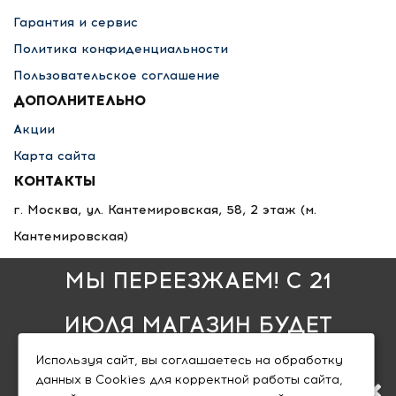
Гарантия и сервис
Политика конфиденциальности
Пользовательское соглашение
ДОПОЛНИТЕЛЬНО
Акции
Карта сайта
КОНТАКТЫ
г. Москва, ул. Кантемировская, 58, 2 этаж
(м.
Кантемировская)
8 495 789-36-25
МЫ ПЕРЕЕЗЖАЕМ! С 21
8 800 333-68-35
info@nlfsk.ru
ИЮЛЯ МАГАЗИН БУДЕТ
пн - пт: 10:00 — 20:00
,
Используя сайт, вы соглашаетесь на обработку
РАБОТАТЬ ПО НОВОМУ
сб - вс: 10:00 — 18:00
данных в Cookies для корректной работы сайта,