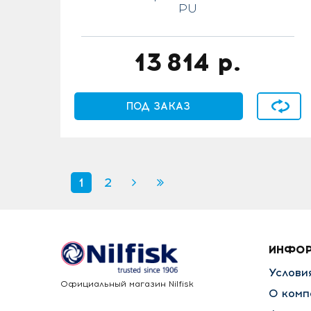
PU
13 814
р.
В сравн
ПОД ЗАКАЗ
1
2
ИНФО
Услови
Официальный магазин Nilfisk
О комп