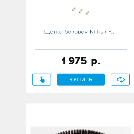
Щетка боковая Nilfisk KIT
1 975
р.
Купить в 1 клик
КУПИТЬ
В сравн