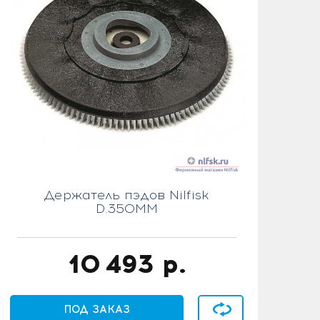
Держатель пэдов Nilfisk
D.350MM
10 493
р.
В сравнение
ПОД ЗАКАЗ