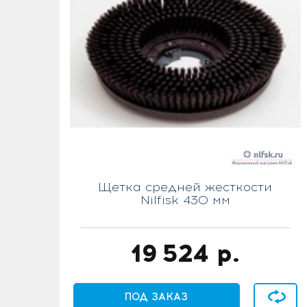
Щетка средней жесткости
Nilfisk 430 мм
19 524
р.
В сравн
ПОД ЗАКАЗ