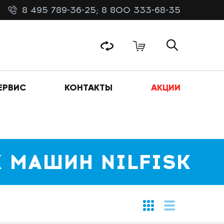
8 495 789-36-25;
8 800 333-68-35
ЕРВИС
КОНТАКТЫ
АКЦИИ
 МАШИН NILFISK